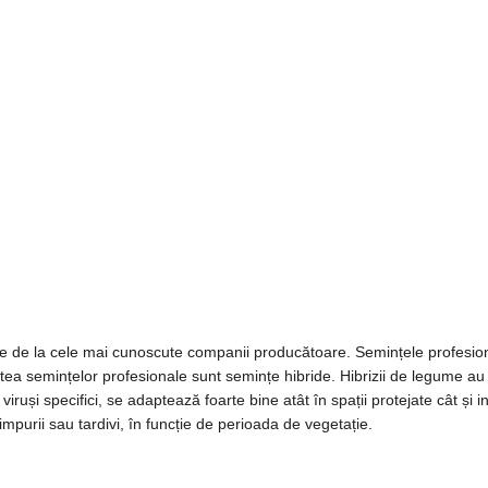
e de la cele mai cunoscute companii producătoare. Semințele profesio
tea semințelor profesionale sunt semințe hibride. Hibrizii de legume au u
a viruși specifici, se adaptează foarte bine atât în spații protejate cât și 
purii sau tardivi, în funcție de perioada de vegetație.