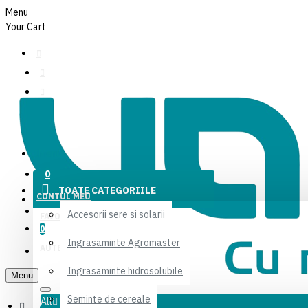
Menu
Your Cart
CONTUL MEU
Menu
FAVORITE
0
TOATE CATEGORIILE
CONTUL MEU
AUTENTIFICARE
Accesorii sere si solarii
FAVORITE
0
Ingrasaminte Agromaster
AUTENTIFICARE
Ingrasaminte hidrosolubile
Menu
Seminte de cereale
All