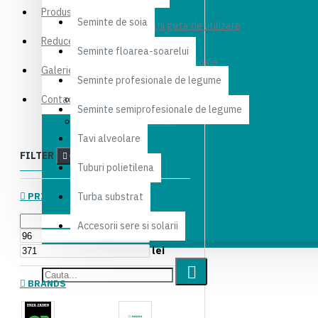
Produse noi
Seminte de soia
Configuraţii gata de utilizare
Reduceri
Seminte floarea-soarelui
Fitinguri Aripa de ploaie
Galerie foto
Seminte profesionale de legume
Contact
Irigaţii prin microaspersie
Seminte semiprofesionale de legume
Irigaţii prin picurare
Tavi alveolare
FILTER
Clear
Tuburi polietilena
PRICE
Turba substrat
Accesorii sere si solarii
lei
lei
BRANDS