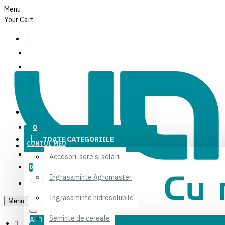
Menu
Your Cart
CONTUL MEU
Menu
FAVORITE
0
TOATE CATEGORIILE
CONTUL MEU
AUTENTIFICARE
Accesorii sere si solarii
FAVORITE
0
Ingrasaminte Agromaster
AUTENTIFICARE
Ingrasaminte hidrosolubile
Menu
Seminte de cereale
All