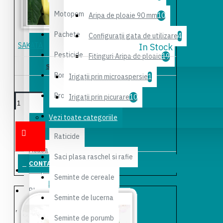
Motopompe pentru irigatii
Aripa de ploaie 90 mm
10
Pachete
Configuraţii gata de utilizare
4
SAKATA
In Stock
Pesticide
Fitinguri Aripa de ploaie
19
SEMINTE ARDEI GRAS LAKE F1
Portaltoi
Irigaţii prin microaspersie
1
204,50 lei
Produse ICL
Irigaţii prin picurare
10
ADAUGĂ
Produse Valagro
Vezi toate categoriile
ÎN COŞ
Raticide
Acasa
Saci plasa raschel si rafie
CONTACT
Despre noi
Seminte de cereale
Blog
Seminte de lucerna
FaQ
Seminte de porumb