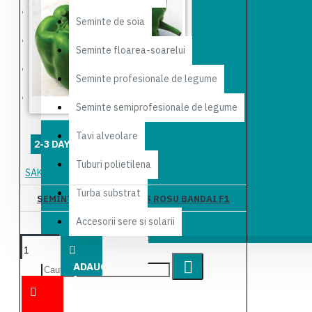
Produse noi
Seminte de soia
Reduceri
Seminte floarea-soarelui
Galerie foto
Seminte profesionale de legume
Contact
Seminte semiprofesionale de legume
Tavi alveolare
2-3 DAYS
Tuburi polietilena
SAKATA
2-3 Days
Turba substrat
SEMINTE DE ARDEI GRAS ROSU BANDAI F1
Accesorii sere si solarii
159,50 lei
ADAUGĂ
ÎN COŞ