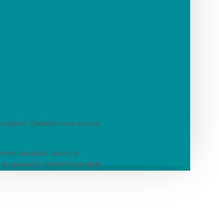
l plantei. Plantele tinere nu sunt
telor esențiale, macro- și
și temperatură, oferind longevitate