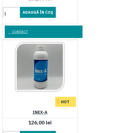
ADAUGĂ ÎN COŞ
CONTACT
HOT
INEX-A
126,00 lei