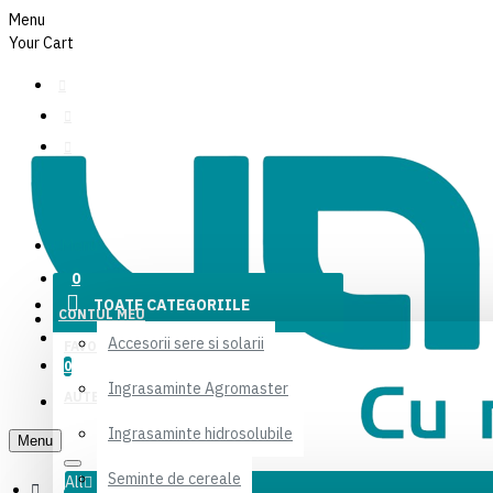
Menu
Your Cart
CONTUL MEU
Menu
FAVORITE
0
TOATE CATEGORIILE
CONTUL MEU
AUTENTIFICARE
Accesorii sere si solarii
FAVORITE
0
Ingrasaminte Agromaster
AUTENTIFICARE
Ingrasaminte hidrosolubile
Menu
Seminte de cereale
All