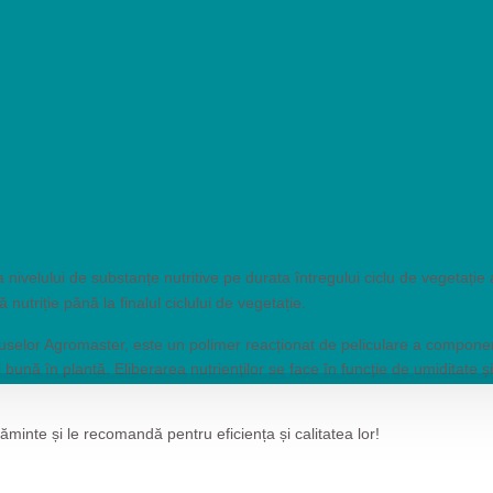
nivelului de substanțe nutritive pe durata întregului ciclu de vegetație a
nutriție până la finalul ciclului de vegetație.
duselor Agromaster, este un polimer reacționat de peliculare a componen
i bună în plantă. Eliberarea nutrienților se face în funcție de umiditate 
inte și le recomandă pentru eficiența și calitatea lor!