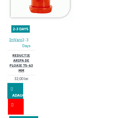
2-3 DAYS
IrriVaro
2-3
Days
REDUCTIE
ARIPA DE
PLOAIE 75-63
MM
32,00 lei
ADAUGĂ
ÎN COŞ