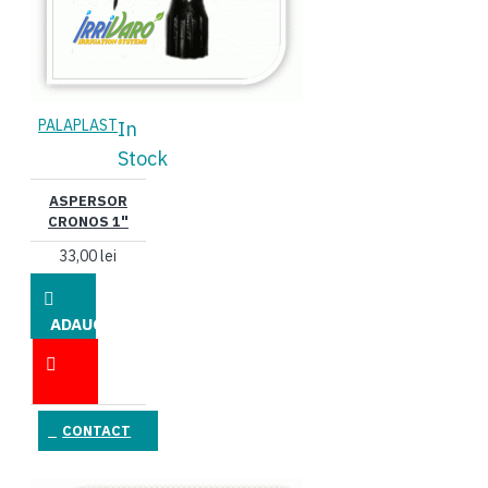
PALAPLAST
In
Stock
ASPERSOR
CRONOS 1"
33,00 lei
ADAUGĂ
ÎN COŞ
CONTACT