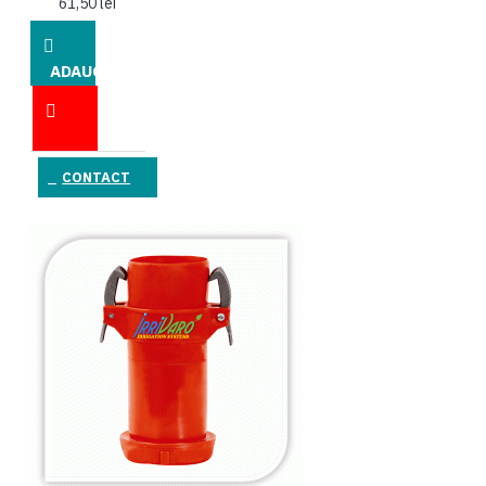
61,50 lei
ADAUGĂ
ÎN COŞ
CONTACT