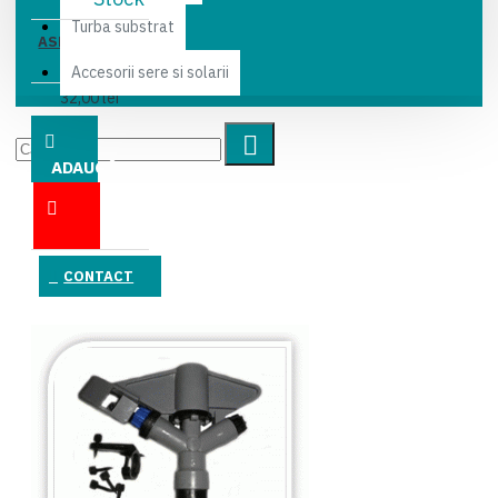
Turba substrat
ASPERSOR AK
1035
Accesorii sere si solarii
32,00 lei
ADAUGĂ
ÎN COŞ
CONTACT