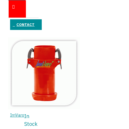
ÎN COŞ
CONTACT
IrriVaro
In
Stock