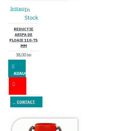
IrriVaro
In
Stock
REDUCTIE
ARIPA DE
PLOAIE 110-75
MM
38,00 lei
ADAUGĂ
ÎN COŞ
CONTACT