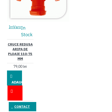
IrriVaro
In
Stock
CRUCE REDUSA
ARIPA DE
PLOAIE 110-75
MM
79,00 lei
ADAUGĂ
ÎN COŞ
CONTACT