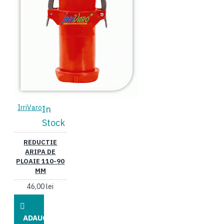
IrriVaro
In
Stock
REDUCTIE
ARIPA DE
PLOAIE 110-90
MM
46,00 lei
ADAUGĂ