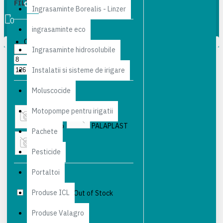
FILTER
0 produs(e) - 0,00 lei
Clear
Ingrasaminte Borealis - Linzer
0
ingrasaminte eco
PRICE
Coșul este gol!
Ingrasaminte hidrosolubile
lei
lei
Instalatii si sisteme de irigare
Moluscocide
BRANDS
Motopompe pentru irigatii
IrriVaro
PALAPLAST
Pachete
Pesticide
RIVULIS
Portaltoi
AVAILABILITY
Produse ICL
In Stock
Out of Stock
Produse Valagro