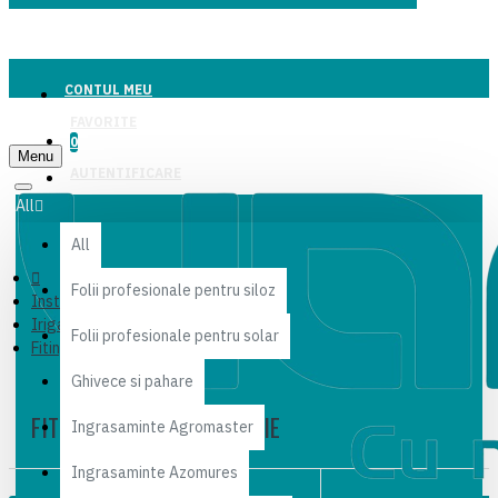
CONTUL MEU
FAVORITE
0
Menu
AUTENTIFICARE
All
All
Folii profesionale pentru siloz
Instalatii si sisteme de irigare
Irigaţii prin aspersie
Folii profesionale pentru solar
Fitinguri Aripa de ploaie
Ghivece si pahare
FITINGURI ARIPA DE PLOAIE
Ingrasaminte Agromaster
Ingrasaminte Azomures