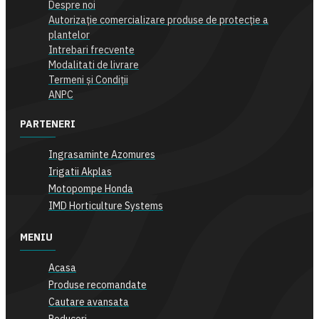
Despre noi
Autorizație comercializare produse de protecție a
plantelor
Intrebari frecvente
Modalitati de livrare
Termeni și Condiții
ANPC
PARTENERI
Ingrasaminte Azomures
Irigatii Akplas
Motopompe Honda
IMD Horticulture Systems
MENIU
Acasa
Produse recomandate
Cautare avansata