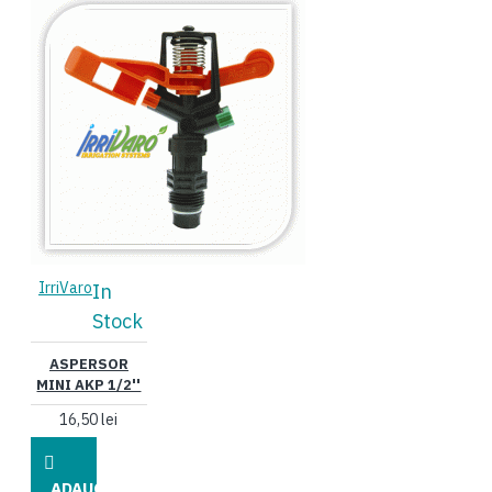
IrriVaro
In
Stock
ASPERSOR
MINI AKP 1/2''
16,50 lei
ADAUGĂ