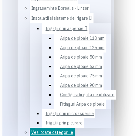
Ingrasaminte Borealis - Linzer
Instalatii si sisteme de irigare
Irigaţii prin aspersie
Aripa de ploaie 110 mm
Aripa de ploaie 125 mm
Aripa de ploaie 50 mm
Aripa de ploaie 63 mm
Aripa de ploaie 75 mm
Aripa de ploaie 90 mm
Configuraţii gata de utilizare
Fitinguri Aripa de ploaie
Irigaţii prin microaspersie
Irigaţii prin picurare
Vezi toate categoriile