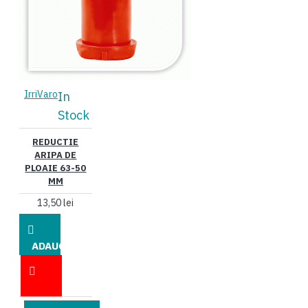
IrriVaro
In
Stock
REDUCTIE
ARIPA DE
PLOAIE 63-50
MM
13,50 lei
ADAUGĂ
ÎN COŞ