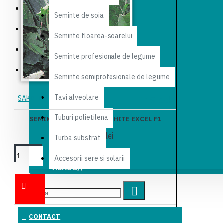
Produse noi
Seminte de soia
Reduceri
Seminte floarea-soarelui
Galerie foto
Seminte profesionale de legume
Contact
Seminte semiprofesionale de legume
Tavi alveolare
SAKATA
In Stock
Tuburi polietilena
SEMINTE DE CONOPIDA WHITE EXCEL F1
115,50 lei
Turba substrat
Accesorii sere si solarii
ADAUGĂ
ÎN COŞ
CONTACT