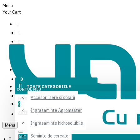
Menu
Your Cart
CONTUL MEU
Menu
FAVORITE
0
TOATE CATEGORIILE
CONTUL MEU
AUTENTIFICARE
Accesorii sere si solarii
FAVORITE
0
Ingrasaminte Agromaster
AUTENTIFICARE
Ingrasaminte hidrosolubile
Menu
Seminte de cereale
All