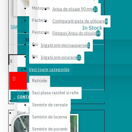
Motopompe pentru irigatii
Aripa de ploaie 90 mm
10
Pachete
Configuraţii gata de utilizare
4
SAKATA
In Stock
Pesticide
Fitinguri Aripa de ploaie
19
SEMINTE DE CONOPIDA MERTON
Portaltoi
Irigaţii prin microaspersie
1
162,50 lei
Produse ICL
Irigaţii prin picurare
10
ADAUGĂ
Produse Valagro
Vezi toate categoriile
ÎN COŞ
Raticide
Acasa
Saci plasa raschel si rafie
CONTACT
Despre noi
Seminte de cereale
Blog
Seminte de lucerna
FaQ
Seminte de porumb