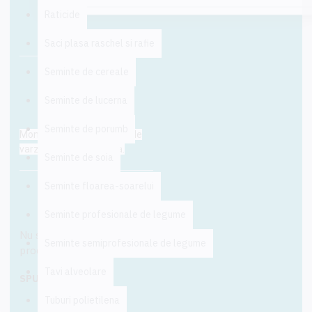
Raticide
Saci plasa raschel si rafie
Seminte de cereale
DESCRIERE
Seminte de lucerna
Seminte de porumb
Monroo F1 este un hibrid de
varza alba de la Sakata.
Seminte de soia
Planta ajunge la maturitate la
Seminte floarea-soarelui
aproximativ 85-90 de zile de
RECENZII
la plantare.
Seminte profesionale de legume
Nu sunt opinii despre acest
Planta este foarte puternica
Seminte semiprofesionale de legume
produs.
si sanatoasa cu capacitate
buna de adaptare la diverse
Tavi alveolare
SPUNE-ŢI OPINIA
conditii de cultura.
Tuburi polietilena