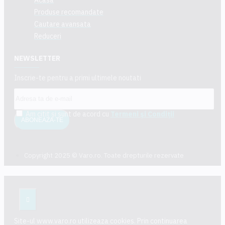
Produse recomandate
Cautare avansata
Reduceri
NEWSLETTER
Inscrie-te pentru a primi ultimele noutati
Am citit şi sunt de acord cu
Termeni și Condiții
ABONEAZA-TE
Copyright 2025 © Varo.ro. Toate drepturile rezervate
Site-ul www.varo.ro utilizeaza cookies. Prin continuarea