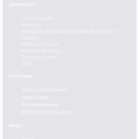
INFORMATII
Contacteaza-ne
Despre noi
Autorizație comercializare produse de protecție a
plantelor
Intrebari frecvente
Modalitati de livrare
Termeni și Condiții
ANPC
PARTENERI
Ingrasaminte Azomures
Irigatii Akplas
Motopompe Honda
IMD Horticulture Systems
MENIU
Acasa