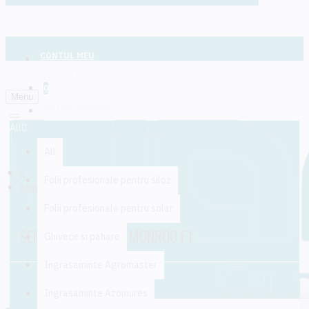
CONTUL MEU
FAVORITE
0
Menu
AUTENTIFICARE
All
All
Folii profesionale pentru siloz
Seminte de varza MONROO F1
Folii profesionale pentru solar
SEMINTE DE VARZA MONROO F1
Ghivece si pahare
Ingrasaminte Agromaster
Ingrasaminte Azomures