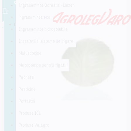
0 produs(e) - 0,00 lei
Ingrasaminte Borealis - Linzer
0
ingrasaminte eco
Coșul este gol!
Ingrasaminte hidrosolubile
Instalatii si sisteme de irigare
Moluscocide
Motopompe pentru irigatii
Pachete
Pesticide
Portaltoi
Produse ICL
Produse Valagro