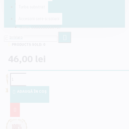
Turba substrat
STOCK:
In Stock
Accesorii sere si solarii
110-90 mm
MODEL:
0000000000987
SKU:
IrriVaro
PRODUCTS SOLD: 0
46,00 lei
ADAUGĂ ÎN COŞ