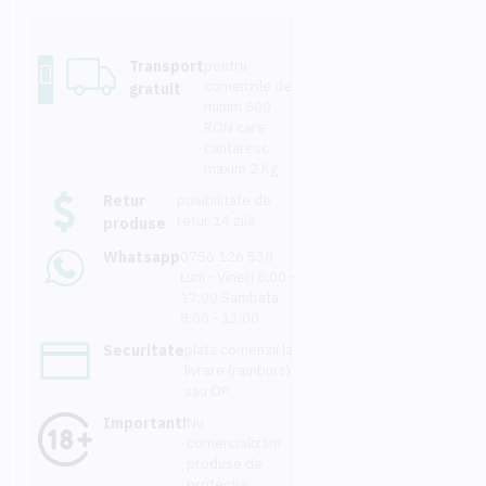
Transport
pentru
comenzile de
gratuit
minim 500
RON care
cantaresc
maxim 2 Kg
Retur
posibilitate de
retur 14 zile
produse
Whatsapp
0756 126 538
Luni - Vineri 8:00 -
17:00 Sambata
8:00 - 13:00
Securitate
plata comenzii la
livrare (ramburs)
sau OP
Important!
Nu
comercializăm
produse de
protecția