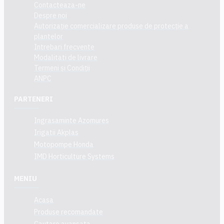
Contacteaza-ne
Despre noi
Autorizație comercializare produse de protecție a
plantelor
Intrebari frecvente
Modalitati de livrare
Termeni și Condiții
ANPC
PARTENERI
Ingrasaminte Azomures
Irigatii Akplas
Motopompe Honda
IMD Horticulture Systems
MENIU
Acasa
Produse recomandate
Cautare avansata