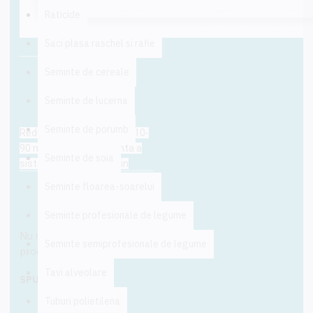
Raticide
Saci plasa raschel si rafie
Seminte de cereale
DESCRIERE
Seminte de lucerna
Seminte de porumb
Reductia aripa de ploaie 110-
90 mm este componenta a
Seminte de soia
sistemului de irigatii prin
aspersie IrriVaro. Cu ajutorul
Seminte floarea-soarelui
sau se poate forma o
RECENZII
configuratie telescopica a
Seminte profesionale de legume
instalatiei de irigare, atunci
Nu sunt opinii despre acest
cand este vorba de lungimi
Seminte semiprofesionale de legume
produs.
mai mari de teren, pentru a
pastra presiunea in instalatie.
Tavi alveolare
SPUNE-ŢI OPINIA
Tuburi polietilena