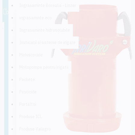
0 produs(e) - 0,00 lei
Ingrasaminte Borealis - Linzer
0
ingrasaminte eco
Coșul este gol!
Ingrasaminte hidrosolubile
Instalatii si sisteme de irigare
Moluscocide
Motopompe pentru irigatii
Pachete
Pesticide
Portaltoi
Produse ICL
Produse Valagro