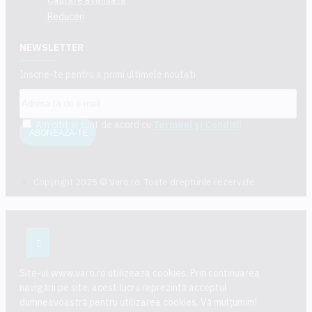
Reduceri
NEWSLETTER
Inscrie-te pentru a primi ultimele noutati
Am citit şi sunt de acord cu
Termeni și Condiții
ABONEAZA-TE
Copyright 2025 © Varo.ro. Toate drepturile rezervate
Site-ul www.varo.ro utilizeaza cookies. Prin continuarea
navigării pe site, acest lucru reprezintă acceptul
dumneavoastră pentru utilizarea cookies. Vă mulțumim!