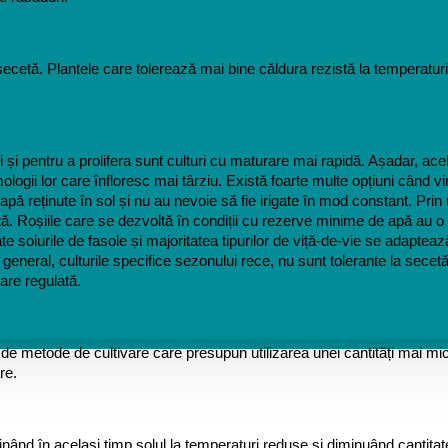
 secetă. Plantele care tolerează mai bine căldura rezistă la temperaturi f
și pentru a prolifera sunt culturi cu maturare mai rapidă. Așadar, acel
ogii lor care înfloresc mai târziu. Există foarte multe opțiuni când vi
pă reținute în sol și nu au nevoie să fie irigate în mod constant. Prin 
secetă. Roșiile care se dezvoltă în condiții cu rezerve minime de apă a
oate soiurile de fasole și majoritatea tipurilor de viță-de-vie se adapte
general, culturile specifice sezonului rece, nu sunt tolerante la secetă,
are regulată.
e de metode de cultivare care presupun utilizarea unei cantități mai m
re.
inând în același timp solul la temperaturi reduse și diminuând cantitat