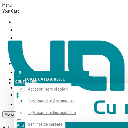
Menu
Your Cart
CONTUL MEU
Menu
FAVORITE
0
TOATE CATEGORIILE
CONTUL MEU
AUTENTIFICARE
Accesorii sere si solarii
FAVORITE
0
Ingrasaminte Agromaster
AUTENTIFICARE
Ingrasaminte hidrosolubile
Menu
Seminte de cereale
All