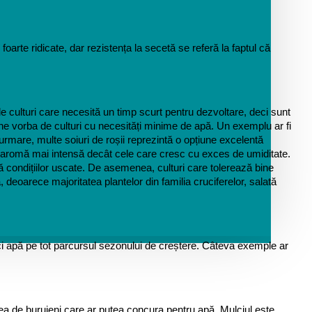
oarte ridicate, dar rezistența la secetă se referă la faptul că 
e culturi care necesită un timp scurt pentru dezvoltare, deci sunt 
ne vorba de culturi cu necesități minime de apă. Un exemplu ar fi 
urmare, multe soiuri de roșii reprezintă o opțiune excelentă 
u o aromă mai intensă decât cele care cresc cu exces de umiditate. 
ază condițiilor uscate. De asemenea, culturi care tolerează bine 
 deoarece majoritatea plantelor din familia cruciferelor, salată 
ici apă pe tot parcursul sezonului de creștere. Câteva exemple ar 
ea de buruieni care ar putea concura pentru apă. Mulciul este 