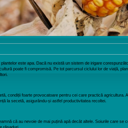
rea plantelor este apa. Dacă nu există un sistem de irigare corespunzăto
 cultură poate fi compromisă. Pe tot parcursul ciclului lor de viață, pla
tori.
etă, condiții foarte provocatoare pentru cei care practică agricultura. A
nță la secetă, asigurându-și astfel productivitatea recoltei.
seamnă că au nevoie de mai puțină apă decât altele. Soiurile care se 
e răsaduri. 