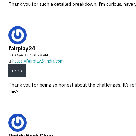
Thank you for such a detailed breakdown. I’m curious, have y
fairplay24:
02
Feb
04:01:48 PM
https://fairplay24india.com
REPLY
Thank you for being so honest about the challenges. It’s re
this?
Reddy Book Club: