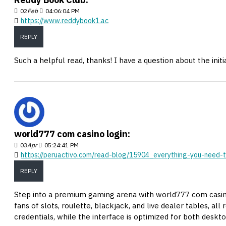
02
Feb
04:06:04 PM
https://www.reddybook1.ac
REPLY
Such a helpful read, thanks! I have a question about the init
world777 com casino login:
03
Apr
05:24:41 PM
https://peruactivo.com/read-blog/15904_everything-you-need-t
REPLY
Step into a premium gaming arena with world777 com casino l
fans of slots, roulette, blackjack, and live dealer tables, a
credentials, while the interface is optimized for both deskto