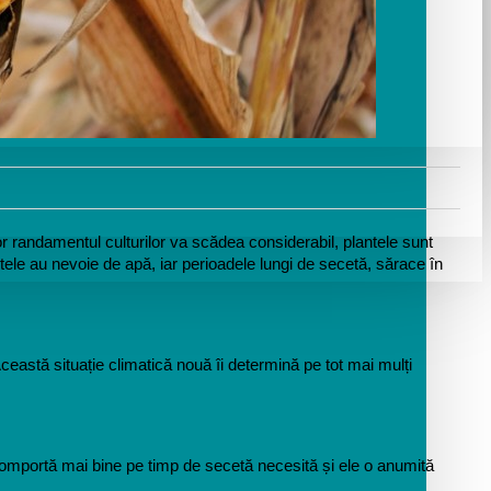
r randamentul culturilor va scădea considerabil, plantele sunt 
ntele au nevoie de apă, iar perioadele lungi de secetă, sărace în 
ceastă situație climatică nouă îi determină pe tot mai mulți 
comportă mai bine pe timp de secetă necesită și ele o anumită 