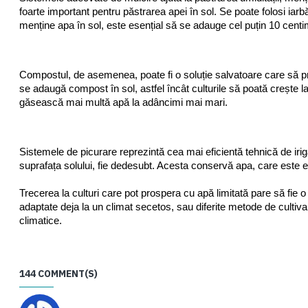
foarte important pentru păstrarea apei în sol. Se poate folosi iarb
menține apa în sol, este esențial să se adauge cel puțin 10 centi
Compostul, de asemenea, poate fi o soluție salvatoare care să pro
se adaugă compost în sol, astfel încât culturile să poată crește l
găsească mai multă apă la adâncimi mai mari.
Sistemele de picurare reprezintă cea mai eficientă tehnică de iriga
suprafața solului, fie dedesubt. Acesta conservă apa, care este
Trecerea la culturi care pot prospera cu apă limitată pare să fie o 
adaptate deja la un climat secetos, sau diferite metode de cultiva
climatice.
144 COMMENT(S)