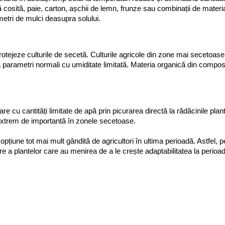
ă cosită, paie, carton, așchii de lemn, frunze sau combinații de materia
metri de mulci deasupra solului.
tejeze culturile de secetă. Culturile agricole din zone mai secetoase,
a parametri normali cu umiditate limitată. Materia organică din compost
re cu cantități limitate de apă prin picurarea directă la rădăcinile pla
 extrem de importantă în zonele secetoase.
opțiune tot mai mult gândită de agricultori în ultima perioadă. Astfel, pe
re a plantelor care au menirea de a le crește adaptabilitatea la perioa