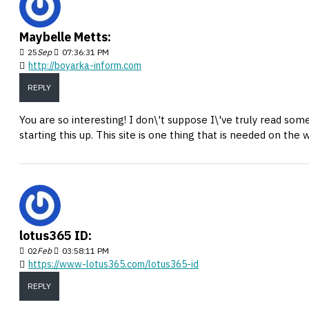
Maybelle Metts:
25
Sep
07:36:31 PM
http://boyarka-inform.com
REPLY
You are so interesting! I don\'t suppose I\'ve truly read som
starting this up. This site is one thing that is needed on the 
lotus365 ID:
02
Feb
03:58:11 PM
https://www-lotus365.com/lotus365-id
REPLY