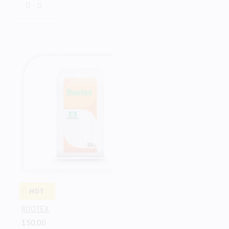
HOT
ROOTEX
150,00