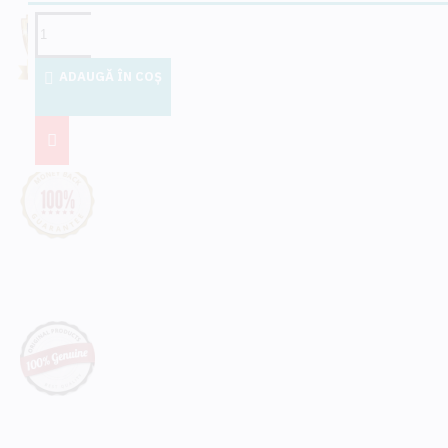
stimuleaza activitatea
microorganismelor
benefice din sol prin
furnizarea de carbon care
ADAUGĂ ÎN COŞ
poate fi utilizat cu usurinta
ca sursa de energie
imbunatatind procese
importante, cum ar fi
nitrificarea, fixarea azotului
atmosferic, solubilizarea si
hidroliza polifosfatilor,
oxidarea sulfului, etc
Recomandam aplicarea H-
85 pe solurile cu niveluri
scazute de materie
organica, probleme de
structura, disponibilitate
scazuta a nutrientilor sau
activitate microbiana
limitata.