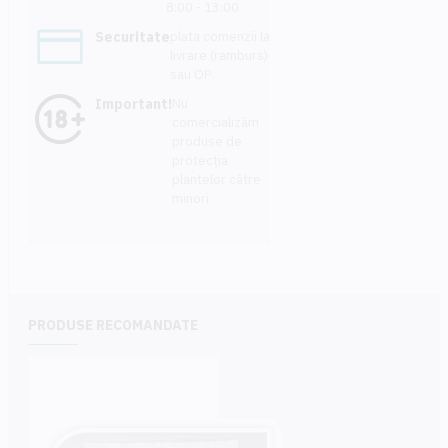
8:00 - 13:00
Securitate
plata comenzii la
livrare (ramburs)
sau OP
Important!
Nu
comercializăm
produse de
protecția
plantelor către
minori
PRODUSE RECOMANDATE