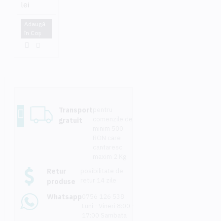
lei
Adaugă
în Coş
Transport
pentru
comenzile de
gratuit
minim 500
RON care
cantaresc
maxim 2 Kg
Retur
posibilitate de
retur 14 zile
produse
Whatsapp
0756 126 538
Luni - Vineri 8:00 -
17:00 Sambata