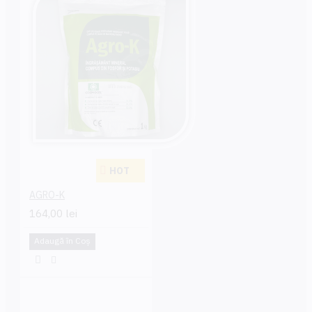
HOT
AGRO-K
164,00 lei
Adaugă în Coş