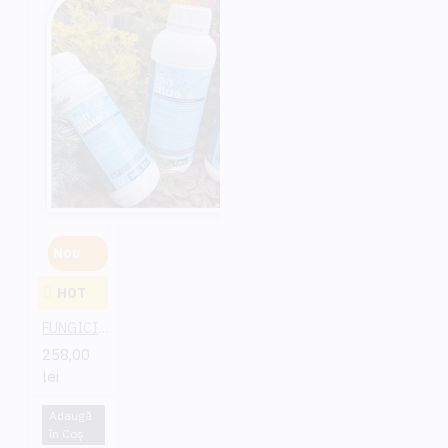
prealabila a acestuia in apa,
avand in vedere
capacitatea sa maxima de
solubilizare ce nu trebuie
sa depaseasca 140 de
grame produs / litru de apa.
Nou
HOT
FUNGICID IONBLUE
258,00
lei
Adaugă
în Coş