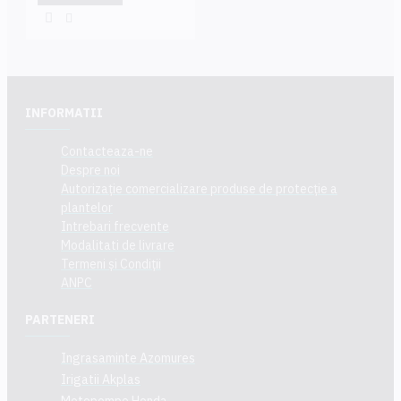
INFORMATII
Contacteaza-ne
Despre noi
Autorizație comercializare produse de protecție a
plantelor
Intrebari frecvente
Modalitati de livrare
Termeni și Condiții
ANPC
PARTENERI
Ingrasaminte Azomures
Irigatii Akplas
Motopompe Honda