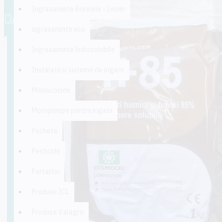
0 produs(e) - 0,00 lei
Ingrasaminte Borealis - Linzer
0
ingrasaminte eco
Coșul este gol!
Ingrasaminte hidrosolubile
Instalatii si sisteme de irigare
Moluscocide
Motopompe pentru irigatii
Pachete
Pesticide
Portaltoi
Produse ICL
Produse Valagro