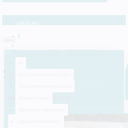
CONTUL MEU
FAVORITE
0
Menu
AUTENTIFICARE
All
All
Folii profesionale pentru siloz
Ameliorator de sol H-85
Folii profesionale pentru solar
AMELIORATOR DE SOL H-85
Ghivece si pahare
Ingrasaminte Agromaster
Ingrasaminte Azomures