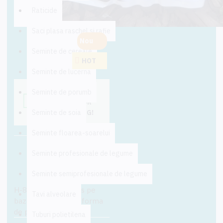
Raticide
Saci plasa raschel si rafie
Nou
Seminte de cereale
HOT
Seminte de lucerna
THIS PRODUCT
Seminte de porumb
QUALIFIES FOR
Seminte de soia
FREE SHIPPING!
Seminte floarea-soarelui
Seminte profesionale de legume
DESCRIERE
Seminte semiprofesionale de legume
H-85 este un produs pe
Tavi alveolare
baza de humus sub forma
de pulbere umectata
Tuburi polietilena
derivata din leonardita,