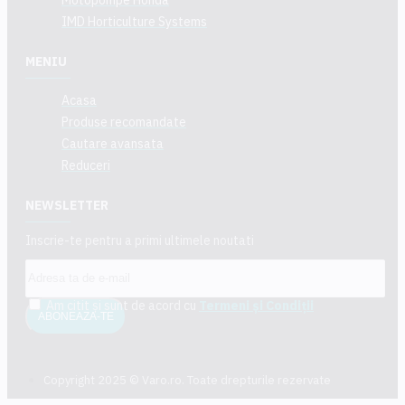
IMD Horticulture Systems
MENIU
Acasa
Produse recomandate
Cautare avansata
Reduceri
NEWSLETTER
Inscrie-te pentru a primi ultimele noutati
Am citit şi sunt de acord cu
Termeni și Condiții
ABONEAZA-TE
Copyright 2025 © Varo.ro. Toate drepturile rezervate