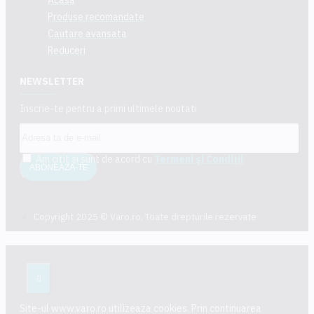
Produse recomandate
Cautare avansata
Reduceri
NEWSLETTER
Inscrie-te pentru a primi ultimele noutati
Am citit şi sunt de acord cu
Termeni și Condiții
ABONEAZA-TE
Copyright 2025 © Varo.ro. Toate drepturile rezervate
Site-ul www.varo.ro utilizeaza cookies. Prin continuarea