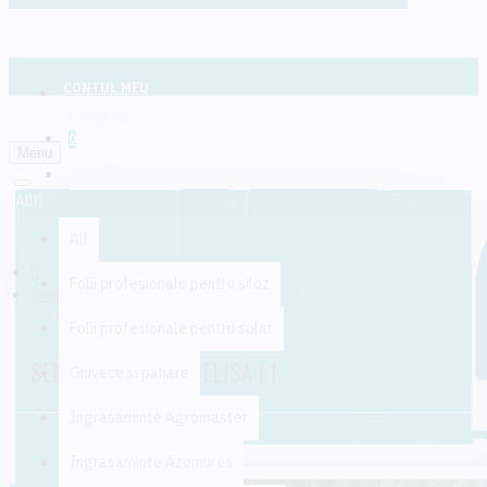
CONTUL MEU
FAVORITE
0
Menu
AUTENTIFICARE
All
All
Folii profesionale pentru siloz
Seminte de varza ELISA F1
Folii profesionale pentru solar
SEMINTE DE VARZA ELISA F1
Ghivece si pahare
Ingrasaminte Agromaster
Ingrasaminte Azomures