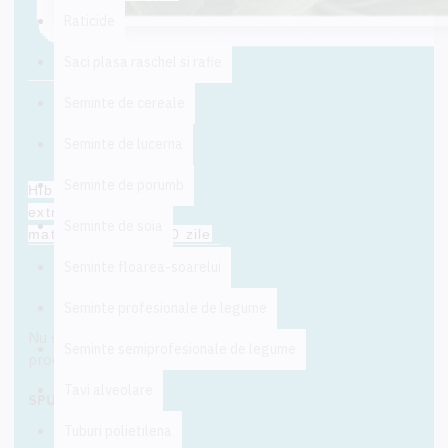
Raticide
Saci plasa raschel si rafie
Seminte de cereale
DESCRIERE
Seminte de lucerna
Seminte de porumb
Hibrid de varză albă
extratimpuriu, cu
Seminte de soia
maturitate de 45–50 zile
de la plantare,
Seminte floarea-soarelui
recomandată pentru
RECENZII
culturi intensive,
Seminte profesionale de legume
extratimpurii, în spatii
Nu sunt opinii despre acest
protejate.
Seminte semiprofesionale de legume
produs.
Căpățâna este de
culoare verde luminos,
Tavi alveolare
SPUNE-ŢI OPINIA
compactă, rotundă, 16–
Tuburi polietilena
20 cm în diametru, cu o