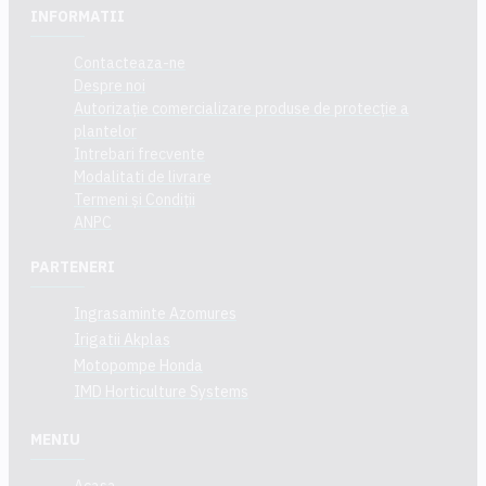
INFORMATII
Contacteaza-ne
Despre noi
Autorizație comercializare produse de protecție a
plantelor
Intrebari frecvente
Modalitati de livrare
Termeni și Condiții
ANPC
PARTENERI
Ingrasaminte Azomures
Irigatii Akplas
Motopompe Honda
IMD Horticulture Systems
MENIU
Acasa