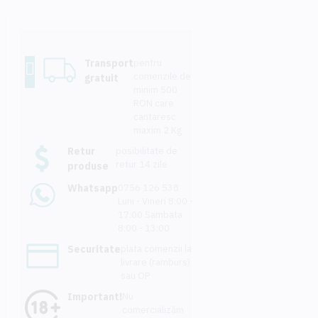
Transport
pentru
comenzile de
gratuit
minim 500
RON care
cantaresc
maxim 2 Kg
Retur
posibilitate de
retur 14 zile
produse
Whatsapp
0756 126 538
Luni - Vineri 8:00 -
17:00 Sambata
8:00 - 13:00
Securitate
plata comenzii la
livrare (ramburs)
sau OP
Important!
Nu
comercializăm