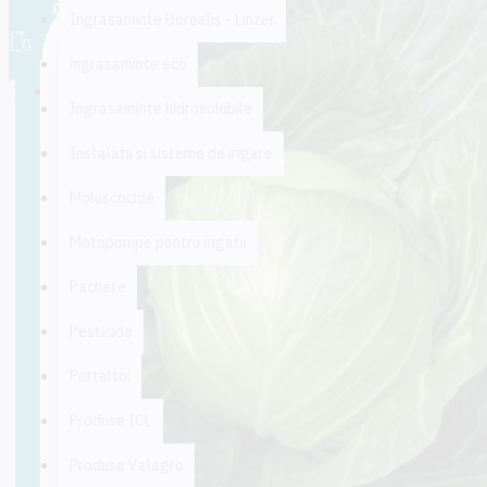
0 produs(e) - 0,00 lei
Ingrasaminte Borealis - Linzer
0
ingrasaminte eco
Coșul este gol!
Ingrasaminte hidrosolubile
Instalatii si sisteme de irigare
Moluscocide
Motopompe pentru irigatii
Pachete
Pesticide
Portaltoi
Produse ICL
Produse Valagro