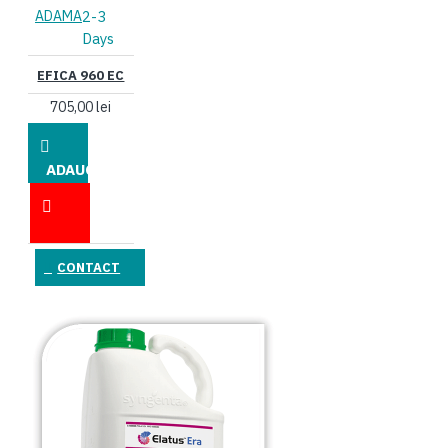
ADAMA
2-3
Days
EFICA 960 EC
705,00 lei
ADAUGĂ
ÎN COŞ
CONTACT