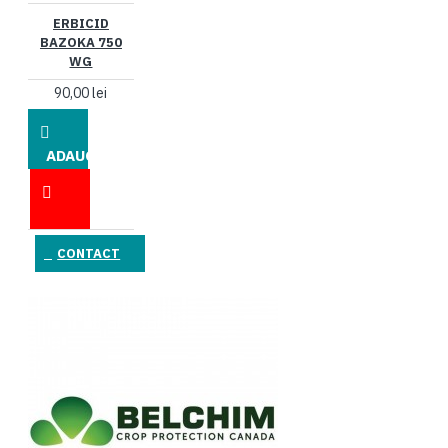
ERBICID
BAZOKA 750
WG
90,00 lei
ADAUGĂ
ÎN COŞ
CONTACT