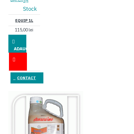
In
Stock
EQUIP 1L
115,00 lei
ADAUGĂ
ÎN COŞ
CONTACT