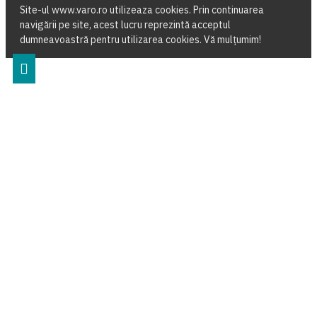
Site-ul www.varo.ro utilizeaza cookies. Prin continuarea
navigării pe site, acest lucru reprezintă acceptul
dumneavoastră pentru utilizarea cookies. Vă mulțumim!