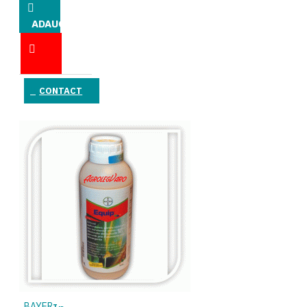
ADAUGĂ
ÎN COŞ
CONTACT
BAYER