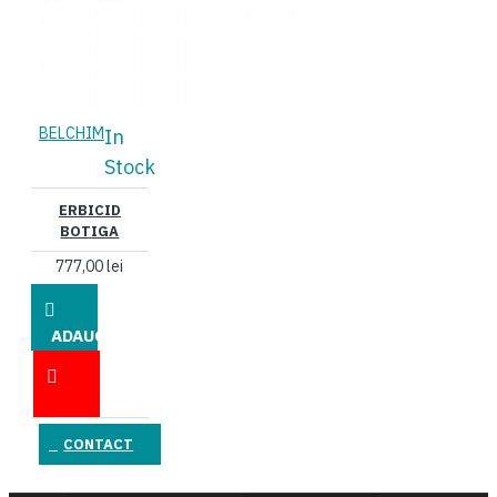
BELCHIM
In
Stock
ERBICID
BOTIGA
777,00 lei
ADAUGĂ
ÎN COŞ
CONTACT