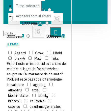
Turba substrat
de cereale
Seminte de
500 sem
62
BAKKER BROTHERS
BASF
Accesorii sere si solarii
lucerna
Seminte de porumb
1000 sem
191
BAYER
BELCHIM
Seminte de soia
3000 sem
1
5000 sem
23
BIOCROP
TAGS
Seminte floarea-soarelui
10.000 sem
35
Seminte profesionale de legume
BIONUTRIA
CAPSICO
Asgard
Grow
Hibrid
Inex-A
Maxi
Trika
5 L
35
1 L
44
Expert este un insecticid cu actiune de
Seminte semiprofesionale de
CLAUSE VEGETABLE SEEDS
contact si ingestie foarte eficient
asupra unui numar mare de daunatori.
20 L
5
0.5
legume
Tavi alveolare
CORA SEEDS
Podusul este bazat pe o tehnologie
inovatoare
agroleg
KG
17
1 KG
14
albastrui
Tuburi polietilena
ardei
CORTEVA
COSMOCEL
biostimulator
blocky
broccoli
california
5 KG
5
25 KG
4
Turba substrat
Accesorii sere
DEKALB - MONSANTO
capsico
de ultima generatie.
si solarii