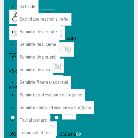
BRANDS
Raticide
Ingrasaminte hidrosolubile
Saci plasa raschel si rafie
ADAMA
AECTRA
Instalatii si sisteme de irigare
Seminte de cereale
AGRI SEMEN
AGRI
Seminte de lucerna
Moluscocide
Motopompe
TECHNO FERTILIZANTES
Seminte de porumb
pentru irigatii
Pachete
Seminte de soia
AGRO-TIP Germania
Pesticide
Portaltoi
Seminte floarea-soarelui
AGROLEG VARO SRL
Seminte profesionale de legume
Produse ICL
Produse
AMBALAJ
AGROSEL
AGROTEX
Seminte semiprofesionale de legume
Valagro
Raticide
Saci
500 G
19
Tavi alveolare
AKPLAS
ANTOR
plasa raschel si rafie
Seminte
Tuburi polietilena
100 sem
102
250 sem
89
ASCENZA
AZOMURES