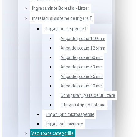
Ingrasaminte Borealis - Linzer
Instalatii si sisteme de irigare
Irigaţii prin aspersie
Aripa de ploaie 110 mm
Aripa de ploaie 125 mm
Aripa de ploaie 50 mm
Aripa de ploaie 63 mm
Aripa de ploaie 75 mm
Aripa de ploaie 90 mm
Configuraţii gata de utilizare
Fitinguri Aripa de ploaie
Irigaţii prin microaspersie
Irigaţii prin picurare
Vezi toate categoriile