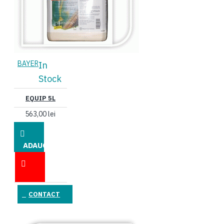
BAYER
In
Stock
EQUIP 5L
563,00 lei
ADAUGĂ
ÎN COŞ
CONTACT