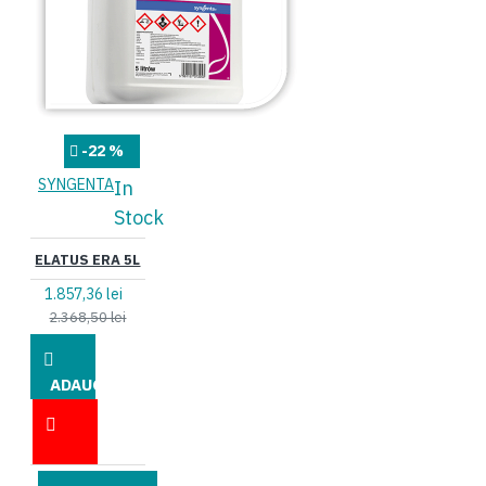
-22 %
SYNGENTA
In
Stock
ELATUS ERA 5L
1.857,36 lei
2.368,50 lei
ADAUGĂ
ÎN COŞ