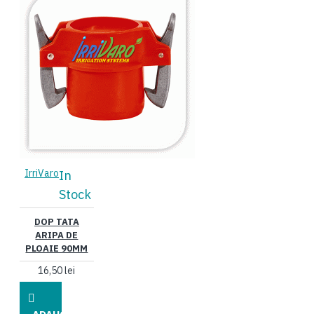
IrriVaro
In
Stock
DOP TATA
ARIPA DE
PLOAIE 90MM
16,50 lei