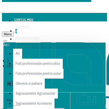
CONTUL MEU
FAVORITE
0
Menu
AUTENTIFICARE
All
All
Folii profesionale pentru siloz
All Products
Folii profesionale pentru solar
ALL PRODUCTS
Ghivece si pahare
Ingrasaminte Agromaster
FILTER
Clear
Ingrasaminte Azomures