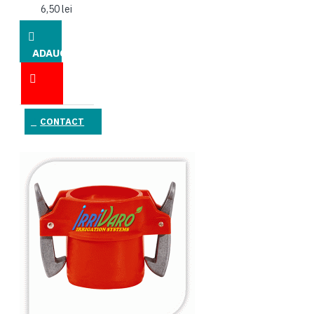
RIVULIS
Rotam Agrochemical
6,50 lei
5 G
1
13.65m
1
SAATEN UNION
ADAUGĂ
ÎN COŞ
140 GR
2
2
SAKATA
SAPEC AGRO S.A.
KG
2
200 g
1
SATIMEX
SEMILLAS
CONTACT
200 ml
1
20 KG
FITO
SEMINIS
SEMO
1
70 gr
2
SHARDA CROPCHEM
40 kg
5
500 kg
5
SUMMIT AGRO
SUPERIOR
SEEDS
SYNGENTA
TAKII SEED
TEKPAR