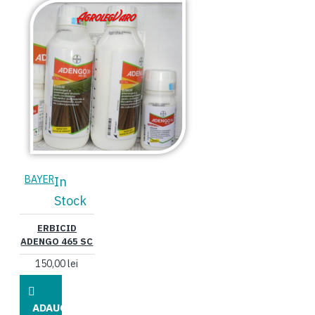
BAYER
In
Stock
ERBICID
ADENGO 465 SC
150,00 lei
ADAUGĂ