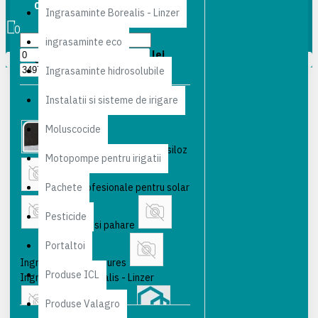
0 produs(e) - 0,00 lei
Ingrasaminte Borealis - Linzer
PRICE
0
ingrasaminte eco
lei
Coșul este gol!
lei
Ingrasaminte hidrosolubile
Instalatii si sisteme de irigare
SUBCATEGORIES
Moluscocide
Folii profesionale pentru siloz
Motopompe pentru irigatii
Pachete
Folii profesionale pentru solar
Pesticide
Ghivece si pahare
Portaltoi
Ingrasaminte Azomures
Produse ICL
Ingrasaminte Borealis - Linzer
Produse Valagro
ingrasaminte eco