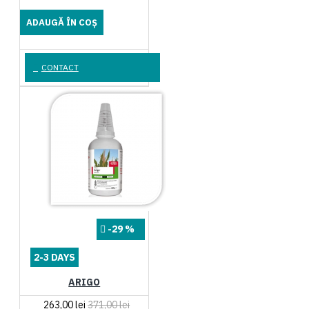
ADAUGĂ ÎN COŞ
CONTACT
-29 %
2-3 DAYS
ARIGO
263,00 lei
371,00 lei