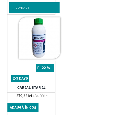
CONTACT
-22 %
2-3 DAYS
CARIAL STAR 1L
379,32 lei
484,00 lei
ADAUGĂ ÎN COŞ