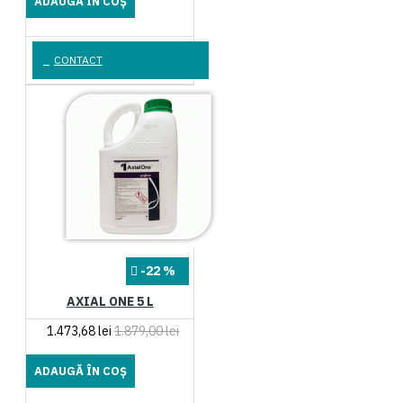
ADAUGĂ ÎN COŞ
CONTACT
-22 %
AXIAL ONE 5 L
1.473,68 lei
1.879,00 lei
ADAUGĂ ÎN COŞ