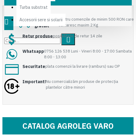
Turba substrat
Transport
pentru comenzile de minim 500 RON care
Accesorii sere si solarii
cantaresc maxim 2 Kg
gratuit
Retur produse
posibilitate de retur 14 zile
Whatsapp
0756 126 538 Luni - Vineri 8:00 - 17:00 Sambata
8:00 - 13:00
Securitate
plata comenzii la livrare (ramburs) sau OP
Important!
Nu comercializăm produse de protecția
plantelor către minori
CATALOG AGROLEG VARO