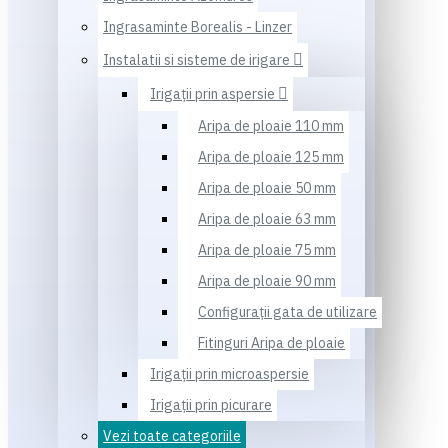
Ingrasaminte Borealis - Linzer
Instalatii si sisteme de irigare
Irigaţii prin aspersie
Aripa de ploaie 110 mm
Aripa de ploaie 125 mm
Aripa de ploaie 50 mm
Aripa de ploaie 63 mm
Aripa de ploaie 75 mm
Aripa de ploaie 90 mm
Configuraţii gata de utilizare
Fitinguri Aripa de ploaie
Irigaţii prin microaspersie
Irigaţii prin picurare
Vezi toate categoriile