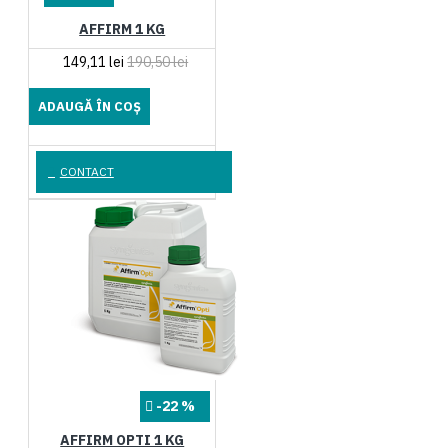
AFFIRM 1 KG
149,11 lei
190,50 lei
ADAUGĂ ÎN COŞ
CONTACT
-22 %
AFFIRM OPTI 1 KG