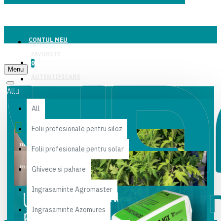
CONTUL MEU
FAVORITE
0
Menu
AUTENTIFICARE
All
All
Folii profesionale pentru siloz
Folii profesionale pentru solar
Ghivece si pahare
Ingrasaminte Agromaster
Ingrasaminte Azomures