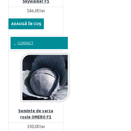
Skywalker F1
146,00 lei
ADAUGĂ ÎN COŞ
CONTACT
Seminte de varza
rosie OMERO F1
330,00 lei