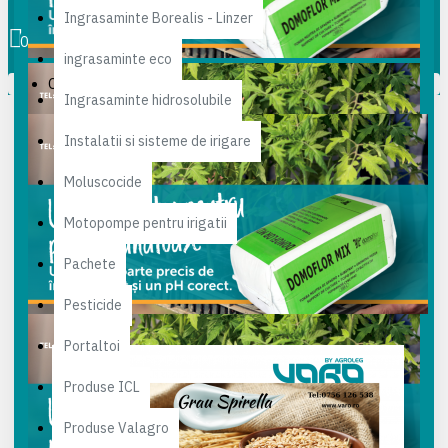
0 produs(e) - 0,00 lei
Ingrasaminte Borealis - Linzer
0
ingrasaminte eco
Coșul este gol!
Ingrasaminte hidrosolubile
Instalatii si sisteme de irigare
Moluscocide
Motopompe pentru irigatii
Pachete
Pesticide
Portaltoi
Produse ICL
Produse Valagro